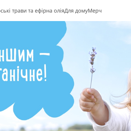
ські трави та ефірна олія
Для дому
Мерч