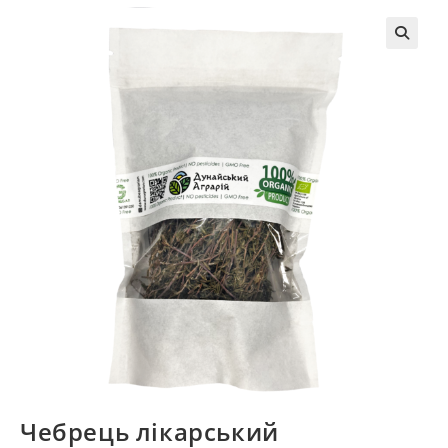
🔍
Чебрець лікарський