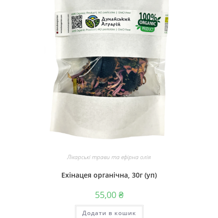
Лікарські трави та ефірна олія
Ехінацея органічна, 30г (уп)
55,00
₴
Додати в кошик