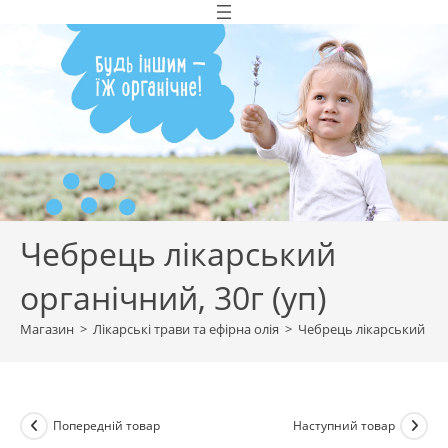
Перейти
до
вмісту
Чебрець лікарський
органічний, 30г (уп)
Магазин
>
Лікарські трави та ефірна олія
>
Чебрець лікарський орга
Попередній товар
Наступний товар