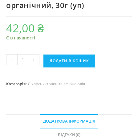
органічний, 30г (уп)
42,00
₴
Є в наявності
Чебрець
-
+
ДОДАТИ В КОШИК
лікарський
органічний,
30г
Категорія:
Лікарські трави та ефірна олія
(уп)
кількість
ДОДАТКОВА ІНФОРМАЦІЯ
ВІДГУКИ (0)