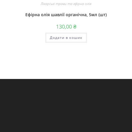
Лікарські трави та ефірна олія
Ефірна олія шавлії органічна, 5мл (шт)
130,00
₴
Додати в кошик