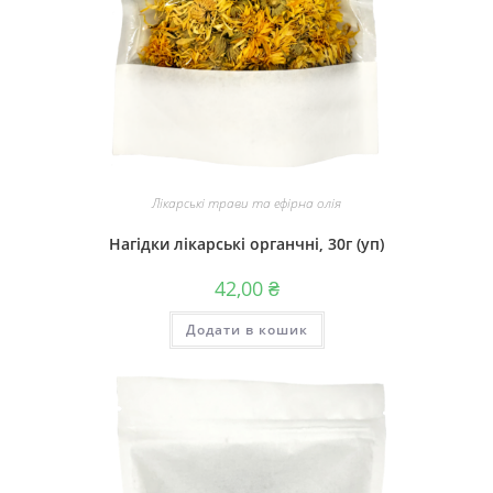
Лікарські трави та ефірна олія
Нагідки лікарські органчні, 30г (уп)
42,00
₴
Додати в кошик